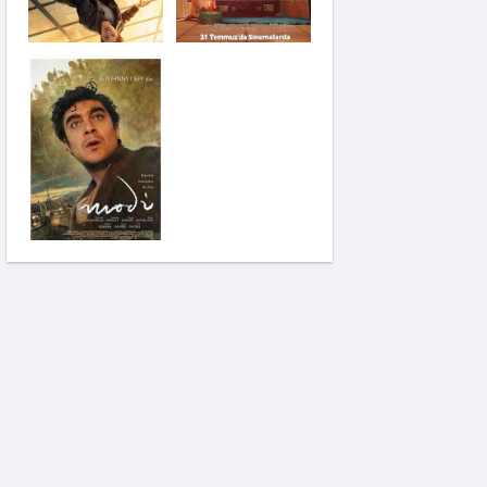
Saplantı
Modi: Deliliğin
Kanadında Üç Gün
Pinokyo: Kanlı Masal
İzci Takımı: Şelalenin
Peşinde