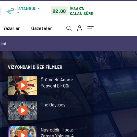
İMSAK'A
İSTANBUL
02:00
KALAN SÜRE
°
Yazarlar
Gazeteler
vimi
VIZYONDAKI DIĞER FILMLER
Örümcek-Adam:
Yepyeni Bir Gün
The Odyssey
Nasreddin Hoca:
Zaman Yolcusu 4