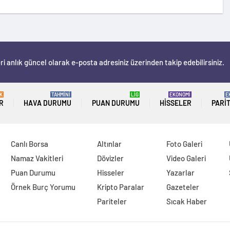
i anlık güncel olarak e-posta adresiniz üzerinden takip edebilirsiniz.
K
TAHMİNİ
LİG
EKONOMİ
E
R
HAVA DURUMU
PUAN DURUMU
HISSELER
PARI
Canlı Borsa
Altınlar
Foto Galeri
Namaz Vakitleri
Dövizler
Video Galeri
Puan Durumu
Hisseler
Yazarlar
Örnek Burç Yorumu
Kripto Paralar
Gazeteler
Pariteler
Sıcak Haber