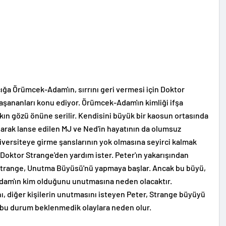
ğa Örümcek-Adam'ın, sırrını geri vermesi için Doktor
yaşananları konu ediyor. Örümcek-Adam'ın kimliği ifşa
lkın gözü önüne serilir. Kendisini büyük bir kaosun ortasında
larak lanse edilen MJ ve Ned'in hayatının da olumsuz
iversiteye girme şanslarının yok olmasına seyirci kalmak
 Doktor Strange'den yardım ister. Peter'ın yakarışından
Strange, Unutma Büyüsü'nü yapmaya başlar. Ancak bu büyü,
dam'ın kim olduğunu unutmasına neden olacaktır.
ı, diğer kişilerin unutmasını isteyen Peter, Strange büyüyü
 bu durum beklenmedik olaylara neden olur.