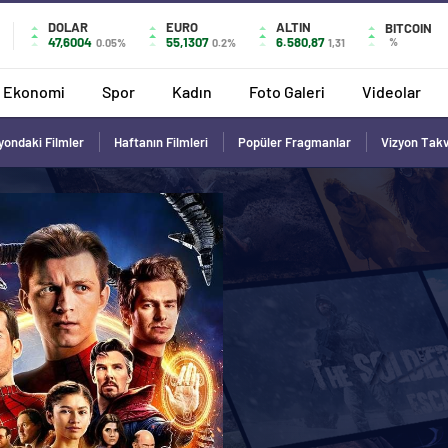
DOLAR
EURO
ALTIN
BITCOIN
47,6004
55,1307
6.580,87
%
0.05%
0.2%
1,31
Ekonomi
Spor
Kadın
Foto Galeri
Videolar
yondaki Filmler
Haftanın Filmleri
Popüler Fragmanlar
Vizyon Tak