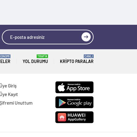
KONOMİ
TRAFİK
CANLI
TELER
YOL DURUMU
KRIPTO PARALAR
Üye Giriş
Üye Kayıt
Şifremi Unuttum