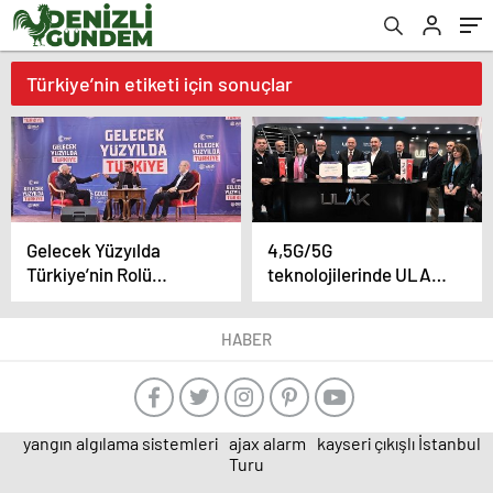
Türkiye’nin etiketi için sonuçlar
Gelecek Yüzyılda
4,5G/5G
Türkiye’nin Rolü
teknolojilerinde ULAK
Gölcük’te Anlatıldı
Haberleşme ve Türk
Telekom’dan güçlü iş
HABER
birliği
yangın algılama sistemleri
ajax alarm
kayseri çıkışlı İstanbul
Turu