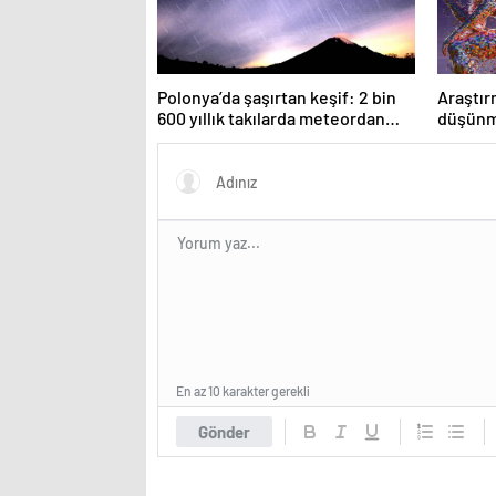
Polonya’da şaşırtan keşif: 2 bin
Araştır
600 yıllık takılarda meteordan
düşünme
parçalar bulundu
En az 10 karakter gerekli
Gönder