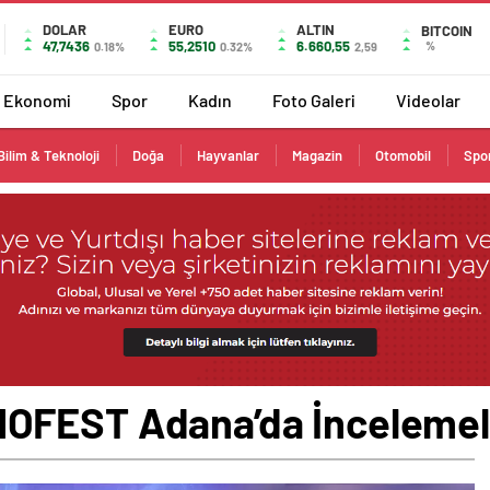
DOLAR
EURO
ALTIN
BITCOIN
47,7436
55,2510
6.660,55
%
0.18%
0.32%
2,59
Ekonomi
Spor
Kadın
Foto Galeri
Videolar
Bilim & Teknoloji
Doğa
Hayvanlar
Magazin
Otomobil
Spo
OFEST Adana’da İncelemel