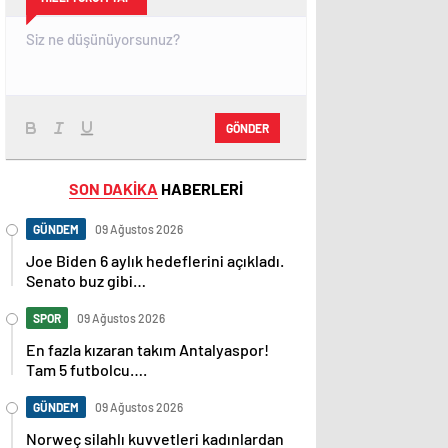
GÖNDER
SON DAKİKA
HABERLERİ
GÜNDEM
09 Ağustos 2026
Joe Biden 6 aylık hedeflerini açıkladı.
Senato buz gibi…
SPOR
09 Ağustos 2026
En fazla kızaran takım Antalyaspor!
Tam 5 futbolcu….
GÜNDEM
09 Ağustos 2026
Norweç silahlı kuvvetleri kadınlardan