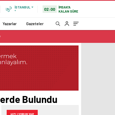
İMSAK'A
İSTANBUL
02:00
KALAN SÜRE
°
Yazarlar
Gazeteler
r
erde Bulundu
HIZLI YORUM YAP