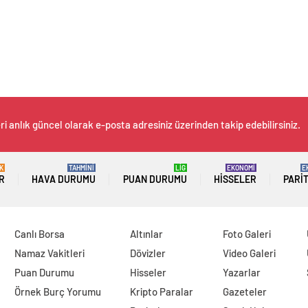
i anlık güncel olarak e-posta adresiniz üzerinden takip edebilirsiniz.
K
TAHMİNİ
LİG
EKONOMİ
E
R
HAVA DURUMU
PUAN DURUMU
HISSELER
PARI
Canlı Borsa
Altınlar
Foto Galeri
Namaz Vakitleri
Dövizler
Video Galeri
Puan Durumu
Hisseler
Yazarlar
Örnek Burç Yorumu
Kripto Paralar
Gazeteler