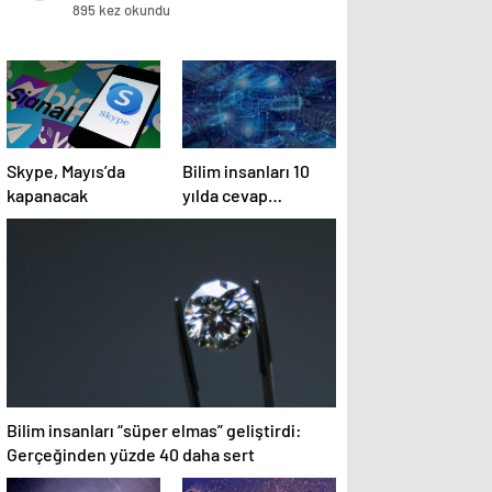
Geliştirerek Yapay Zeka Dağıtım
895 kez okundu
Maliyetlerini 8 Kata Kadar Azalttı
Skype, Mayıs’da
Bilim insanları 10
kapanacak
yılda cevap
bulmuştu! Yapay
zeka iki günde
çözdü
Bilim insanları “süper elmas” geliştirdi:
Gerçeğinden yüzde 40 daha sert