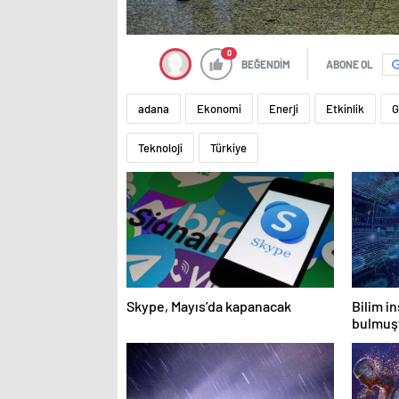
0
BEĞENDİM
ABONE OL
adana
Ekonomi
Enerji
Etkinlik
G
Teknoloji
Türkiye
Skype, Mayıs’da kapanacak
Bilim in
bulmuşt
çözdü