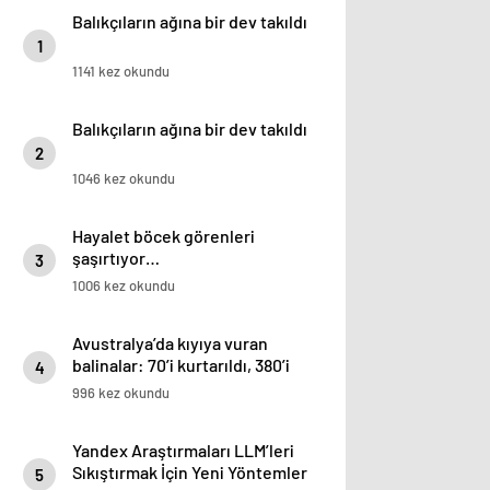
Balıkçıların ağına bir dev takıldı
1
1141 kez okundu
Balıkçıların ağına bir dev takıldı
2
1046 kez okundu
Hayalet böcek görenleri
şaşırtıyor…
3
1006 kez okundu
Avustralya’da kıyıya vuran
balinalar: 70’i kurtarıldı, 380’i
4
öldü
996 kez okundu
Yandex Araştırmaları LLM’leri
Sıkıştırmak İçin Yeni Yöntemler
5