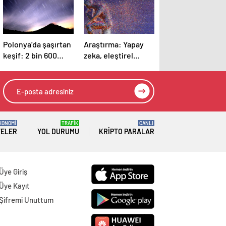
Polonya’da şaşırtan
Araştırma: Yapay
keşif: 2 bin 600
zeka, eleştirel
yıllık takılarda
düşünmeyi
meteordan parçalar
azaltıyor
bulundu
KONOMİ
TRAFİK
CANLI
TELER
YOL DURUMU
KRIPTO PARALAR
Üye Giriş
Üye Kayıt
Şifremi Unuttum