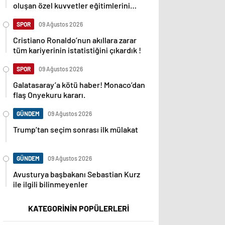
oluşan özel kuvvetler eğitimlerini
başlattı.
SPOR
09 Ağustos 2026
Cristiano Ronaldo’nun akıllara zarar
tüm kariyerinin istatistiğini çıkardık !
SPOR
09 Ağustos 2026
Galatasaray’a kötü haber! Monaco’dan
flaş Onyekuru kararı.
GÜNDEM
09 Ağustos 2026
Trump’tan seçim sonrası ilk mülakat
GÜNDEM
09 Ağustos 2026
Avusturya başbakanı Sebastian Kurz
ile ilgili bilinmeyenler
KATEGORİNİN POPÜLERLERİ