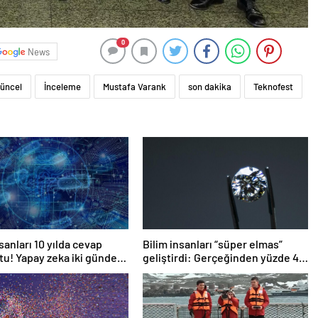
0
News
üncel
İnceleme
Mustafa Varank
son dakika
Teknofest
sanları 10 yılda cevap
Bilim insanları “süper elmas”
u! Yapay zeka iki günde
geliştirdi: Gerçeğinden yüzde 40
daha sert