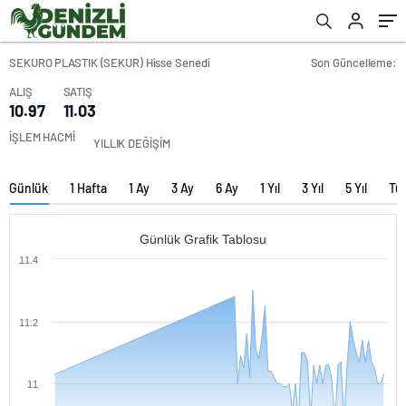
SEKURO PLASTIK (SEKUR) Hisse Senedi
Son Güncelleme:
ALIŞ
SATIŞ
10.97
11.03
İŞLEM HACMİ
YILLIK DEĞİŞİM
Günlük
1 Hafta
1 Ay
3 Ay
6 Ay
1 Yıl
3 Yıl
5 Yıl
Tü
Günlük Grafik Tablosu
11.4
11.2
11