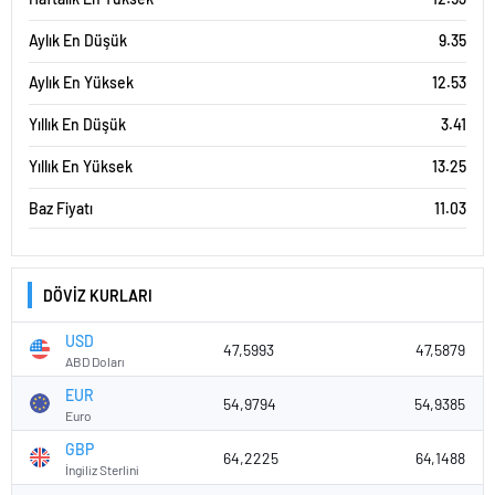
Aylık En Düşük
9.35
Aylık En Yüksek
12.53
Yıllık En Düşük
3.41
Yıllık En Yüksek
13.25
Baz Fiyatı
11.03
DÖVİZ KURLARI
USD
47,5993
47,5879
ABD Doları
EUR
54,9794
54,9385
Euro
GBP
64,2225
64,1488
İngiliz Sterlini