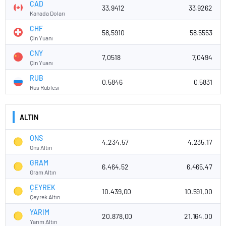
CAD
33,9412
33,9262
Kanada Doları
CHF
58,5910
58,5553
Çin Yuanı
CNY
7,0518
7,0494
Çin Yuanı
RUB
0,5846
0,5831
Rus Rublesi
ALTIN
ONS
4.234,57
4.235,17
Ons Altın
GRAM
6.464,52
6.465,47
Gram Altın
ÇEYREK
10.439,00
10.591,00
Çeyrek Altın
YARIM
20.878,00
21.164,00
Yarım Altın