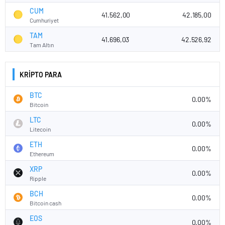
CUM
41.562,00
42.185,00
Cumhuriyet
TAM
41.696,03
42.526,92
Tam Altın
KRİPTO PARA
BTC
0.00%
Bitcoin
LTC
0.00%
Litecoin
ETH
0.00%
Ethereum
XRP
0.00%
Ripple
BCH
0.00%
Bitcoin cash
EOS
0.00%