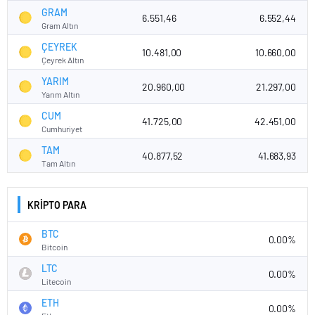
GRAM
6.551,46
6.552,44
Gram Altın
ÇEYREK
10.481,00
10.660,00
Çeyrek Altın
YARIM
20.960,00
21.297,00
Yarım Altın
CUM
41.725,00
42.451,00
Cumhuriyet
TAM
40.877,52
41.683,93
Tam Altın
KRİPTO PARA
BTC
0.00%
Bitcoin
LTC
0.00%
Litecoin
ETH
0.00%