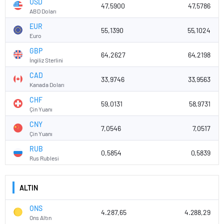
USD
47,5900
47,5786
ABD Doları
EUR
55,1390
55,1024
Euro
GBP
64,2627
64,2198
İngiliz Sterlini
CAD
33,9746
33,9563
Kanada Doları
CHF
59,0131
58,9731
Çin Yuanı
CNY
7,0546
7,0517
Çin Yuanı
RUB
0,5854
0,5839
Rus Rublesi
ALTIN
ONS
4.287,65
4.288,29
Ons Altın