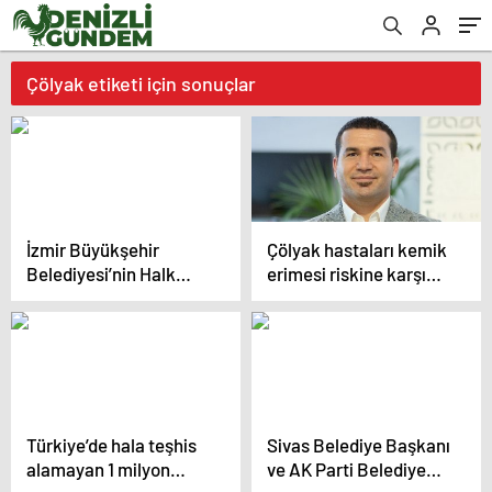
Çölyak etiketi için sonuçlar
İzmir Büyükşehir
Çölyak hastaları kemik
Belediyesi’nin Halk
erimesi riskine karşı
Ekmek Fabrikası’ndan
düzenli kontrolden
yeni ürün Çölyak
geçmeli
hastaları için özel
üretim ekmek
Türkiye’de hala teşhis
Sivas Belediye Başkanı
alamayan 1 milyon
ve AK Parti Belediye