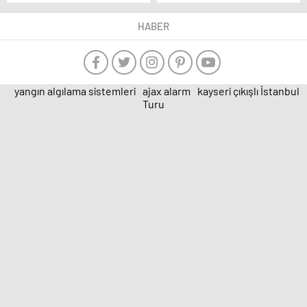
çölyak hastası var
Başkan adayı Hilmi
Bilgin, kentteki çölyak
HABER
hastaları ve aileleri ile
bir araya geldi
yangın algılama sistemleri
ajax alarm
kayseri çıkışlı İstanbul
Turu