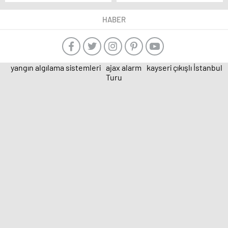
ile ilgili raporu Loud &
Çalışmaya Devam
Clear 2024’ü yayınladı
Ediyoruz
HABER
yangın algılama sistemleri
ajax alarm
kayseri çıkışlı İstanbul
Turu