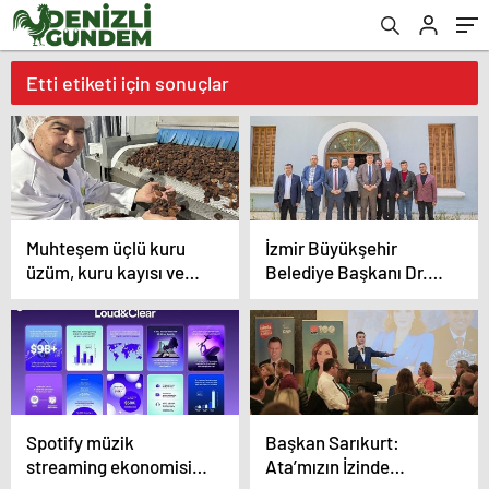
Etti etiketi için sonuçlar
Muhteşem üçlü kuru
İzmir Büyükşehir
üzüm, kuru kayısı ve
Belediye Başkanı Dr.
kuru incirin ihracatı 1
Cemil Tugay, Ödemiş’i
milyar doları aştı
ziyaret etti Helviş
Bayramı’na katıldı
Spotify müzik
Başkan Sarıkurt:
streaming ekonomisi
Ata’mızın İzinde