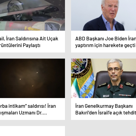
ail, İran Saldırısına Ait Uçak
ABD Başkanı Joe Biden İran
üntülerini Paylaştı
yaptırım için harekete geçti
rba intikam” saldırısı! İran
İran Genelkurmay Başkanı
lışmaları Uzmanı Dr.
Bakıri’den İsrail’e açık tehdi
ğatay Balcı SABAH’a
Saldırırsa tüm altyapıları h
kladı: Tahran yönetimi için
alınır
kış yolu…