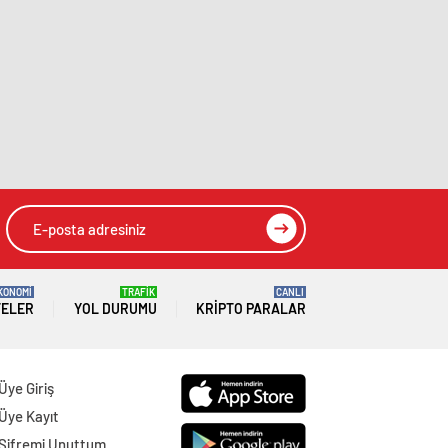
KONOMİ
TRAFİK
CANLI
TELER
YOL DURUMU
KRIPTO PARALAR
Üye Giriş
Üye Kayıt
Şifremi Unuttum