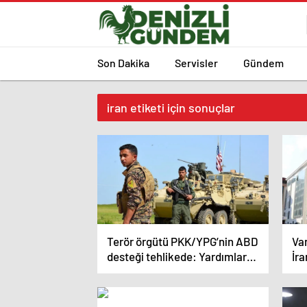
Son Dakika
Servisler
Gündem
iran etiketi için sonuçlar
Terör örgütü PKK/YPG’nin ABD
Van
desteği tehlikede: Yardımlar
İra
sonsuza kadar devam edemez
ko
ge