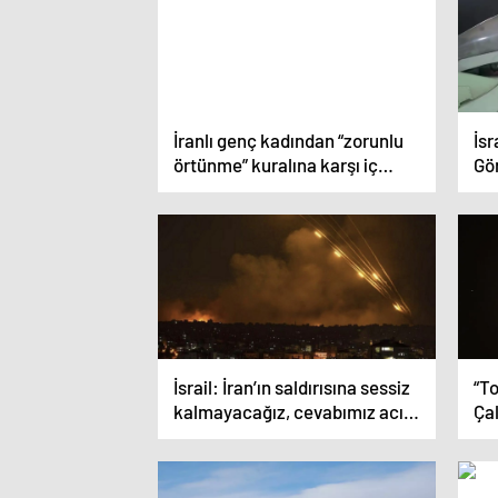
İranlı genç kadından “zorunlu
İsr
örtünme” kuralına karşı iç
Gör
çamaşırlı eylem
İsrail: İran’ın saldırısına sessiz
“To
kalmayacağız, cevabımız acı
Ça
verici olacak
Ça
açı
çı