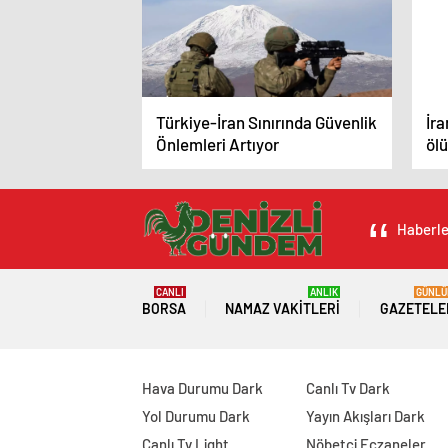
Türkiye-İran Sınırında Güvenlik
İr
Önlemleri Artıyor
ölü
olu
Haberler
CANLI
ANLIK
GÜNLÜ
BORSA
NAMAZ VAKITLERI
GAZETELE
Hava Durumu Dark
Canlı Tv Dark
Yol Durumu Dark
Yayın Akışları Dark
Canlı Tv Light
Nöbetçi Eczaneler