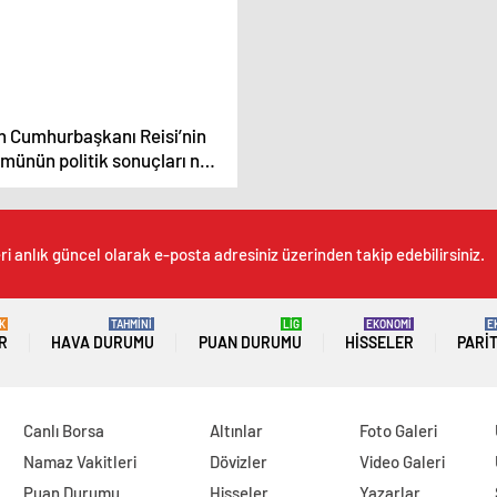
an Cumhurbaşkanı Reisi’nin
münün politik sonuçları ne
r?
i anlık güncel olarak e-posta adresiniz üzerinden takip edebilirsiniz.
K
TAHMİNİ
LİG
EKONOMİ
E
R
HAVA DURUMU
PUAN DURUMU
HISSELER
PARI
Canlı Borsa
Altınlar
Foto Galeri
Namaz Vakitleri
Dövizler
Video Galeri
Puan Durumu
Hisseler
Yazarlar