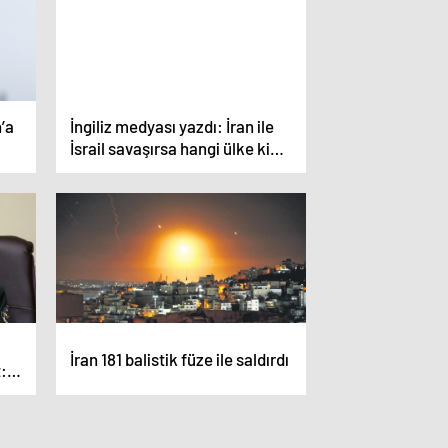
’a
İngiliz medyası yazdı: İran ile
İsrail savaşırsa hangi ülke kimi
destekler
İran 181 balistik füze ile saldırdı
t:
edef