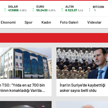
DOLAR
EURO
ALTIN
BITCOIN
47,5968
55,0430
6.523,07
%
0.06%
0.05%
0,42
Ekonomi
Spor
Kadın
Foto Galeri
Videolar
 TSO: “Yılda en az 700 bin
İran’ın Suriye’de kaybettiği
nlının konakladığı Van’da
asker sayısı belli oldu
nsolosluk hizmeti verilmesi
rekmektedir”