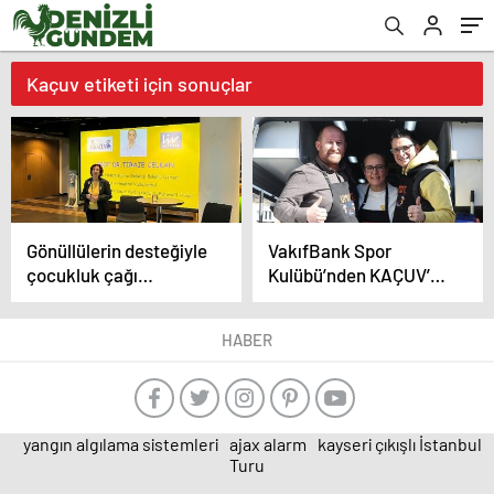
Kaçuv etiketi için sonuçlar
Gönüllülerin desteğiyle
VakıfBank Spor
çocukluk çağı
Kulübü’nden KAÇUV’a
kanserlerine
destek
farkındalık arttı
HABER
sarıyıfarket projesi
milyonlara ulaştı
yangın algılama sistemleri
ajax alarm
kayseri çıkışlı İstanbul
Turu