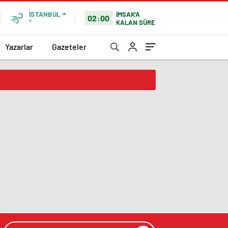
İMSAK'A
İSTANBUL
02:00
KALAN SÜRE
°
Yazarlar
Gazeteler