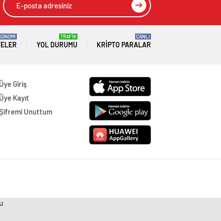
KONOMİ
TRAFİK
CANLI
TELER
YOL DURUMU
KRIPTO PARALAR
Üye Giriş
Üye Kayıt
Şifremi Unuttum
ru