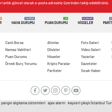
i anlık güncel olarak e-posta adresiniz üzerinden takip edebilirsiniz.
K
TAHMİNİ
LİG
EKONOMİ
E
R
HAVA DURUMU
PUAN DURUMU
HISSELER
PARI
Canlı Borsa
Altınlar
Foto Galeri
Namaz Vakitleri
Dövizler
Video Galeri
Puan Durumu
Hisseler
Yazarlar
Örnek Burç Yorumu
Kripto Paralar
Gazeteler
Pariteler
Sıcak Haber
yangın algılama sistemleri
ajax alarm
kayseri çıkışlı İstanbul Tu