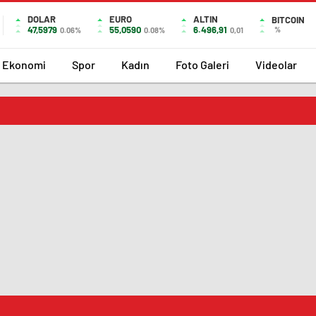
DOLAR
EURO
ALTIN
BITCOIN
47,5979
55,0590
6.496,91
%
0.06%
0.08%
0,01
Ekonomi
Spor
Kadın
Foto Galeri
Videolar