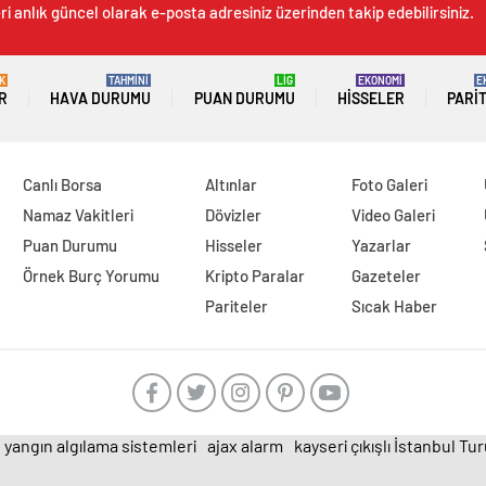
i anlık güncel olarak e-posta adresiniz üzerinden takip edebilirsiniz.
K
TAHMİNİ
LİG
EKONOMİ
E
R
HAVA DURUMU
PUAN DURUMU
HISSELER
PARI
Canlı Borsa
Altınlar
Foto Galeri
Namaz Vakitleri
Dövizler
Video Galeri
Puan Durumu
Hisseler
Yazarlar
Örnek Burç Yorumu
Kripto Paralar
Gazeteler
Pariteler
Sıcak Haber
yangın algılama sistemleri
ajax alarm
kayseri çıkışlı İstanbul Tu