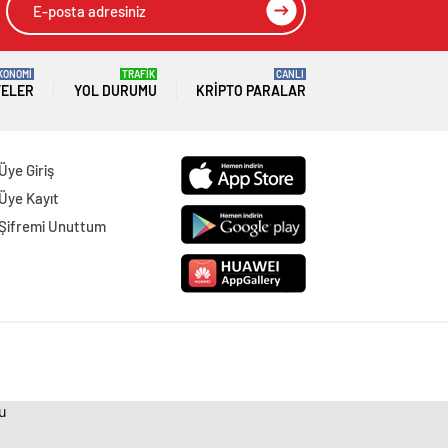
KONOMİ
TRAFİK
CANLI
TELER
YOL DURUMU
KRIPTO PARALAR
Üye Giriş
Üye Kayıt
Şifremi Unuttum
ru