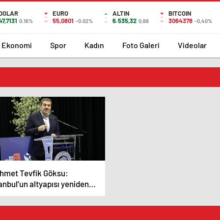
DOLAR
EURO
ALTIN
BITCOIN
47,7131
55,0801
6.535,32
3064378
0.16%
-0.02%
0,66
-0,40%
Ekonomi
Spor
Kadın
Foto Galeri
Videolar
hmet Tevfik Göksu:
anbul’un altyapısı yeniden
den geçirilmeli ‘Yeni
yılın şehircilik rehberi
şturulmalı’