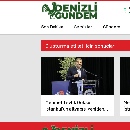
Son Dakika
Servisler
Gündem
Oluşturma etiketi için sonuçlar
Mehmet Tevfik Göksu:
Me
İstanbul’un altyapısı yeniden
İst
gözden geçirilmeli ‘İstanbul’da
göz
bir ayda yağan yağmur bir
yüz
saatte yağıyor’
olu