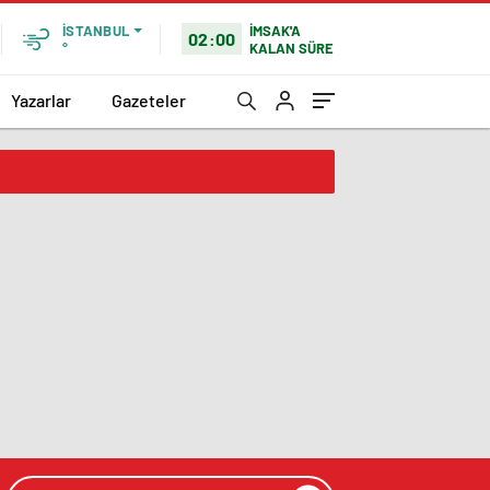
İMSAK'A
İSTANBUL
02:00
KALAN SÜRE
°
Yazarlar
Gazeteler