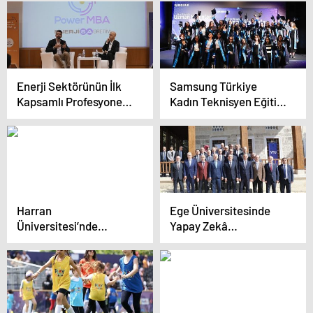
Damga Vurdu
Programı Başvuruları
Açıldı!
Enerji Sektörünün İlk
Samsung Türkiye
Kapsamlı Profesyonel
Kadın Teknisyen Eğitim
Gelişim Programı
Programı’nın üçüncü
Power MBA’in Üçüncü
dönem mezunları
Dönemi Tamamlandı
sertifikalarını aldı
Harran
Ege Üniversitesinde
Üniversitesi’nde
Yapay Zekâ
Kadınlar Gününe Özel
Mühendisliği Bölümü
Bir Dizi Etkinlik
açıldı
Düzenlendi