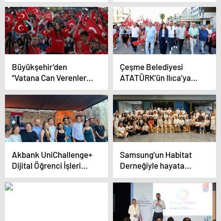
anıldı
400 Bin Dolar Yatırım
Büyükşehir’den
Çeşme Belediyesi
“Vatana Can Verenler”
ATATÜRK’ün Ilıca’ya
İçin özel anma
Gelişinin 98. Yılı Kutladı
programı
Akbank UniChallenge+
Samsung’un Habitat
Dijital Öğrenci İşleri
Derneğiyle hayata
Eğitim Kampı 10. Yılını
geçirdiği Solve for
Tamamladı
Tomorrow Programının
kazananları ödüllerini
aldı