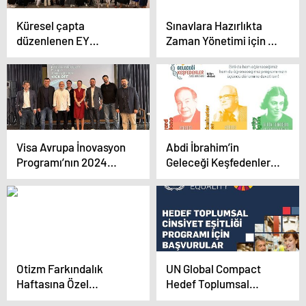
Küresel çapta
Sınavlara Hazırlıkta
düzenlenen EY
Zaman Yönetimi için 4
Girişimci Kadın Liderler
Önemli Adım
Konferansı EY Türkiye
ev sahipliğinde
İstanbul’da gerçekleşti
Visa Avrupa İnovasyon
Abdi İbrahim’in
Programı’nın 2024
Geleceği Keşfedenler
dönemine seçilen 5
Programı’nda üçüncü
fintech açıklandı
dönem başlıyor
Otizm Farkındalık
UN Global Compact
Haftasına Özel
Hedef Toplumsal
Çocukların Gösterisi
Cinsiyet Eşitliği