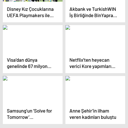
Disney Kız Çocuklarına
Akbank ve TurkishWIN
UEFA Playmakers ile
İş Birliğinde BinYaprak
Futbol Heyecanı
Kadın Girişimci
Yaşatıyor
Mentorluk Programı
Başladı
Visa’dan dünya
Netflix’ten heyecan
genelinde 67 milyon
verici Kore yapımları
KOBİ’ye dijital destek
seçkisi! İşte 2024’te
yayınlanacak yepyeni
yapımlar ve geri dönen
sezonlar
Samsung’un ‘Solve for
Anne Şehir’in ilham
Tomorrow’
veren kadınları buluştu
yarışmasında son