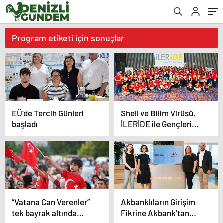
Program etiketi için sonuçlar
EÜ’de Tercih Günleri
Shell ve Bilim Virüsü,
başladı
İLERİDE ile Gençleri
Yeni Yüzyıla Hazırlıyor
“Vatana Can Verenler”
Akbanklıların Girişim
tek bayrak altında
Fikrine Akbank’tan