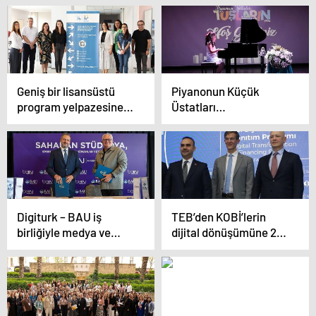
Vizyonuyla İlk Fırsat
Nilüfer’de ele aldı
Programı’nın
Başvuruları Başladı”
Geniş bir lisansüstü
Piyanonun Küçük
program yelpazesine
Üstatları
sahip olan Dokuz Eylül
Performanslarıyla Mest
Üniversitesi’nde (DEÜ)
Etti
adaylar, “DEÜ’de
Lisansüstü Eğitime
Merhaba – Enstitü
Tanıtım Günü”
etkinliğinde bir araya
Digiturk – BAU iş
TEB’den KOBİ’lerin
geldi
birliğiyle medya ve
dijital dönüşümüne 25
yayıncılık eğitimi beIN
milyon Euro’luk
AKADEMİ’yle başlıyor
finansman desteği