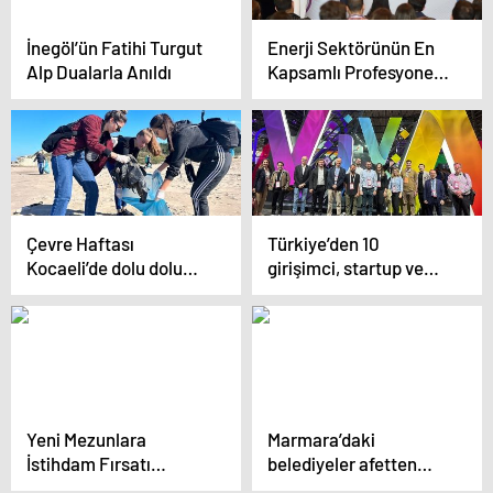
İnegöl’ün Fatihi Turgut
Enerji Sektörünün En
Alp Dualarla Anıldı
Kapsamlı Profesyonel
Gelişim Programı
Power MBA’in
Dördüncü Dönemi
Başladı
Çevre Haftası
Türkiye’den 10
Kocaeli’de dolu dolu
girişimci, startup ve
kutlanacak
teknoloji fuarı
VivaTech’e katıldı
Yeni Mezunlara
Marmara’daki
İstihdam Fırsatı
belediyeler afetten
“Şevket Sabancı
sonraki yaşamı