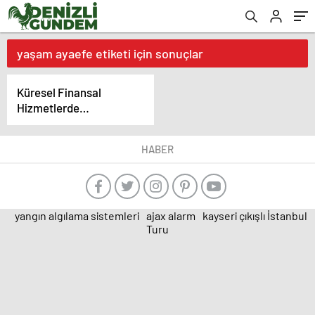
yaşam ayaefe etiketi için sonuçlar
Küresel Finansal
Hizmetlerde
İşbirlikleri: Yaşam
Ayavefe’nin Başarı
HABER
Öyküleri
yangın algılama sistemleri
ajax alarm
kayseri çıkışlı İstanbul
Turu