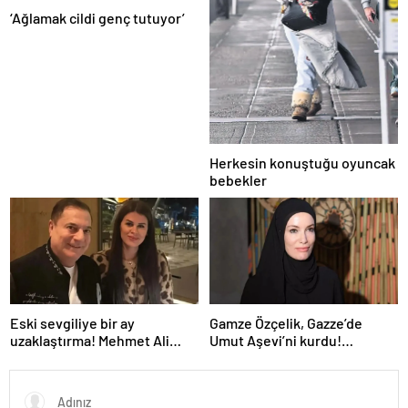
‘Ağlamak cildi genç tutuyor’
Herkesin konuştuğu oyuncak
bebekler
Eski sevgiliye bir ay
Gamze Özçelik, Gazze’de
uzaklaştırma! Mehmet Ali
Umut Aşevi’ni kurdu!
Erbil’in arabasını çizdi,
“Bombalar altında, yokluk
hakaret etti
içinde mücadelemiz devam
ediyor!”