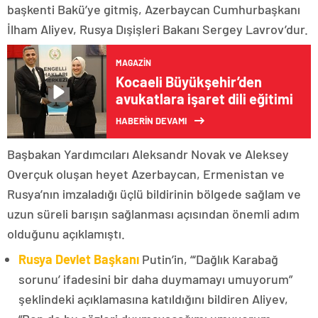
başkenti Bakü’ye gitmiş, Azerbaycan Cumhurbaşkanı
İlham Aliyev, Rusya Dışişleri Bakanı Sergey Lavrov’dur.
MAGAZIN
Kocaeli Büyükşehir’den
avukatlara işaret dili eğitimi
HABERİN DEVAMI
Başbakan Yardımcıları Aleksandr Novak ve Aleksey
Overçuk oluşan heyet Azerbaycan, Ermenistan ve
Rusya’nın imzaladığı üçlü bildirinin bölgede sağlam ve
uzun süreli barışın sağlanması açısından önemli adım
olduğunu açıklamıştı.
Rusya Devlet Başkanı
Putin’in, “‘Dağlık Karabağ
sorunu’ ifadesini bir daha duymamayı umuyorum”
şeklindeki açıklamasına katıldığını bildiren Aliyev,