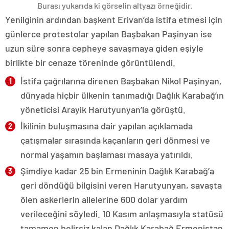
Burası yukarıda ki görselin altyazı örneğidir.
Yenilginin ardından başkent Erivan’da istifa etmesi için
günlerce protestolar yapılan Başbakan Paşinyan ise
uzun süre sonra cepheye savaşmaya giden eşiyle
birlikte bir cenaze töreninde görüntülendi.
İstifa çağrılarına direnen Başbakan Nikol Paşinyan,
dünyada hiçbir ülkenin tanımadığı Dağlık Karabağ’ın
yöneticisi Arayik Harutyunyan’la görüştü.
İkilinin buluşmasına dair yapılan açıklamada
çatışmalar sırasında kaçanların geri dönmesi ve
normal yaşamın başlaması masaya yatırıldı.
Şimdiye kadar 25 bin Ermeninin Dağlık Karabağ’a
geri döndüğü bilgisini veren Harutyunyan, savaşta
ölen askerlerin ailelerine 600 dolar yardım
verileceğini söyledi. 10 Kasım anlaşmasıyla statüsü
tamamen belirsiz kalan Dağlık Karabağ Ermenistan