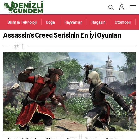
Bilim & Teknoloji
Doğa
Hayvanlar
Magazin
Otomobil
Assassin’s Creed Serisinin En İyi Oyunları
1