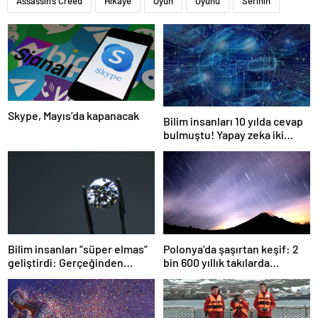
Assassin’s Creed
Hikâye
Oyun
Oyunu
Serinin
Skype, Mayıs’da kapanacak
Bilim insanları 10 yılda cevap
bulmuştu! Yapay zeka iki
günde çözdü
Bilim insanları “süper elmas”
Polonya’da şaşırtan keşif: 2
geliştirdi: Gerçeğinden
bin 600 yıllık takılarda
yüzde 40 daha sert
meteordan parçalar bulundu