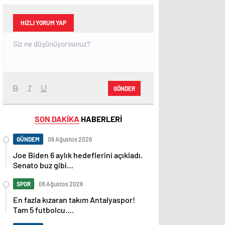
HIZLI YORUM YAP
GÖNDER
SON DAKİKA
HABERLERİ
GÜNDEM
06 Ağustos 2026
Joe Biden 6 aylık hedeflerini açıkladı.
Senato buz gibi…
SPOR
06 Ağustos 2026
En fazla kızaran takım Antalyaspor!
Tam 5 futbolcu….