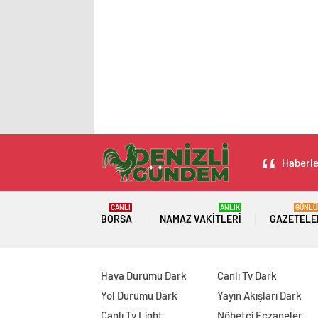
Haberler
CANLI
ANLIK
GÜNLÜ
BORSA
NAMAZ VAKITLERI
GAZETELE
Hava Durumu Dark
Canlı Tv Dark
Yol Durumu Dark
Yayın Akışları Dark
Canlı Tv Light
Nöbetçi Eczaneler