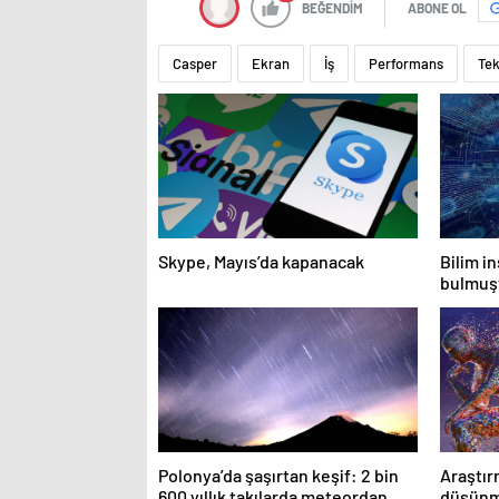
BEĞENDİM
ABONE OL
Casper
Ekran
İş
Performans
Tek
Skype, Mayıs’da kapanacak
Bilim in
bulmuşt
çözdü
Polonya’da şaşırtan keşif: 2 bin
Araştır
600 yıllık takılarda meteordan
düşünme