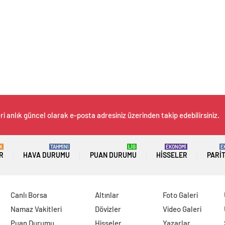
i anlık güncel olarak e-posta adresiniz üzerinden takip edebilirsiniz.
K
TAHMİNİ
LİG
EKONOMİ
E
R
HAVA DURUMU
PUAN DURUMU
HISSELER
PARI
Canlı Borsa
Altınlar
Foto Galeri
Namaz Vakitleri
Dövizler
Video Galeri
Puan Durumu
Hisseler
Yazarlar