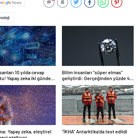
News
noloji
sanları 10 yılda cevap
Bilim insanları “süper elmas”
u! Yapay zeka iki günde
geliştirdi: Gerçeğinden yüzde 40
daha sert
ma: Yapay zeka, eleştirel
“İKHA” Antarktika’da test edildi
yi azaltıyor