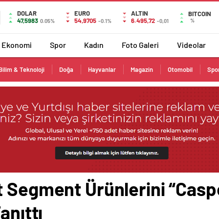
DOLAR
EURO
ALTIN
BITCOIN
47,5983
54,9705
6.495,72
%
0.05%
-0.1%
-0,01
Ekonomi
Spor
Kadın
Foto Galeri
Videolar
Bilim & Teknoloji
Doğa
Hayvanlar
Magazin
Otomobil
Spo
t Segment Ürünlerini “Casp
anıttı