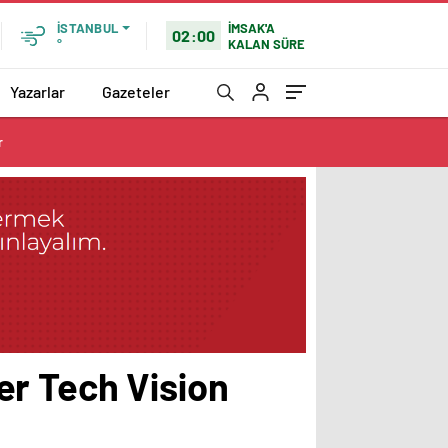
İMSAK'A
İSTANBUL
02:00
KALAN SÜRE
°
Yazarlar
Gazeteler
r
er Tech Vision