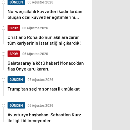
GÜNDEM
06 Ağustos 2026
Norweç silahlı kuvvetleri kadınlardan
oluşan özel kuvvetler eğitimlerini
başlattı.
SPOR
06 Ağustos 2026
Cristiano Ronaldo’nun akıllara zarar
tüm kariyerinin istatistiğini çıkardık !
SPOR
06 Ağustos 2026
Galatasaray’a kötü haber! Monaco’dan
flaş Onyekuru kararı.
GÜNDEM
06 Ağustos 2026
Trump’tan seçim sonrası ilk mülakat
GÜNDEM
06 Ağustos 2026
Avusturya başbakanı Sebastian Kurz
ile ilgili bilinmeyenler