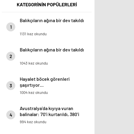
KATEGORİNİN POPÜLERLERİ
Balıkçıların ağına bir dev takıldı
1
1131 kez okundu
Balıkçıların ağına bir dev takıldı
2
1043 kez okundu
Hayalet böcek görenleri
şaşırtıyor…
3
1004 kez okundu
Avustralya’da kıyıya vuran
balinalar: 70’i kurtarıldı, 380’i
4
öldü
994 kez okundu