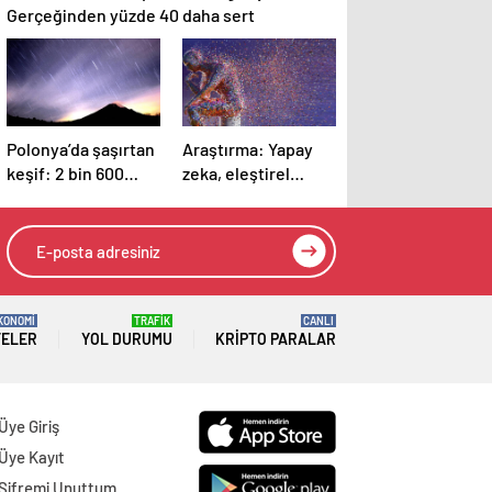
Gerçeğinden yüzde 40 daha sert
Polonya’da şaşırtan
Araştırma: Yapay
keşif: 2 bin 600
zeka, eleştirel
yıllık takılarda
düşünmeyi
meteordan parçalar
azaltıyor
bulundu
KONOMİ
TRAFİK
CANLI
TELER
YOL DURUMU
KRIPTO PARALAR
Üye Giriş
Üye Kayıt
Şifremi Unuttum