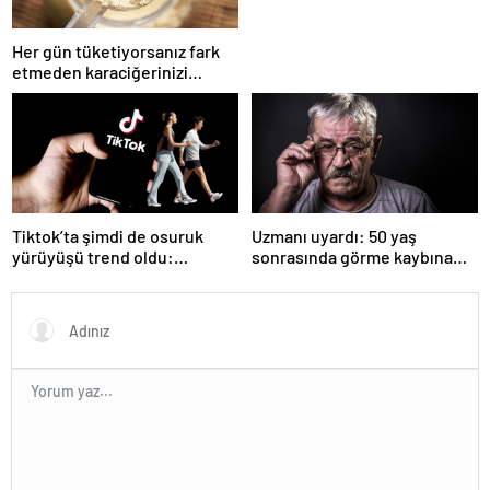
Her gün tüketiyorsanız fark
etmeden karaciğerinizi
bitiriyorsunuz!
Tiktok’ta şimdi de osuruk
Uzmanı uyardı: 50 yaş
yürüyüşü trend oldu:
sonrasında görme kaybına
Deneyen vazgeçemiyor!
neden olabilir!