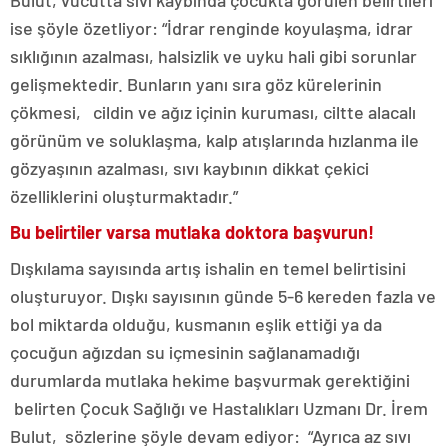
Bulut,
vücutta sıvı kaybında çocukta görülen belirtileri
ise şöyle özetliyor: “İdrar renginde koyulaşma, idrar
sıklığının azalması, halsizlik ve uyku hali gibi sorunlar
gelişmektedir. Bunların yanı sıra göz kürelerinin
çökmesi, cildin ve ağız içinin kuruması, ciltte alacalı
görünüm ve soluklaşma, kalp atışlarında hızlanma ile
gözyaşının azalması, sıvı kaybının dikkat çekici
özelliklerini oluşturmaktadır.”
Bu belirtiler varsa mutlaka doktora başvurun!
Dışkılama sayısında artış ishalin en temel belirtisini
oluşturuyor. Dışkı sayısının günde 5-6 kereden fazla ve
bol miktarda olduğu, kusmanın eşlik ettiği ya da
çocuğun ağızdan su içmesinin sağlanamadığı
durumlarda mutlaka hekime başvurmak gerektiğini
belirten Çocuk Sağlığı ve Hastalıkları Uzmanı Dr. İrem
Bulut,
sözlerine şöyle devam ediyor:
“Ayrıca az sıvı