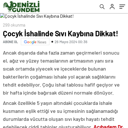
299 okunma
Çocyk İshalinde Sıvı Kaybına Dikkat!
26 Mayıs 2024 00:36
ABONE OL
News
Ancak dışarıda daha fazla zaman geçirmeleri sonucu
el, ağız ve yüzey temaslarının artmasının yanı sıra
sıcak ortamda yiyecek ve içeceklerde bulunan
bakterilerin çoğalması ishale yol açarak sağlıklarını
tehdit edebiliyor. Çoğu ishal tablosu hafif geçiyor ve
bir hafta içinde bağırsak düzeni normale dönüyor.
Ancak özellikle 5 yaşın altındaki çocuklarda ishale
kusmanın eşlik ettiği ve su içmesinin sağlanamadığı
durumlarda vücutta oluşan sıvı
kaybı hayatı tehdit
edebilecek ciddi tablolar oluşturabiliyor.
Acıbadem Dr.