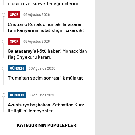
oluşan özel kuvvetler eğitimlerini
başlattı.
SPOR
06 Ağustos 2026
Cristiano Ronaldo’nun akıllara zarar
tüm kariyerinin istatistiğini çıkardık !
SPOR
06 Ağustos 2026
Galatasaray’a kötü haber! Monaco’dan
flaş Onyekuru kararı.
GÜNDEM
06 Ağustos 2026
Trump’tan seçim sonrası ilk mülakat
GÜNDEM
06 Ağustos 2026
Avusturya başbakanı Sebastian Kurz
ile ilgili bilinmeyenler
KATEGORİNİN POPÜLERLERİ