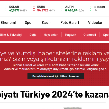
DOLAR
EURO
ALTIN
BITCOIN
47,5977
54,9772
6.498,64
%
0.06%
-0.1%
0,04
Ekonomi
Spor
Kadın
Foto Galeri
Videolar
Bilim & Teknoloji
Doğa
Hayvanlar
Magazin
Otomobil
Spo
yatı Türkiye 2024’te kazana