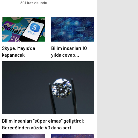
Geliştirerek Yapay Zeka Dağıtım
891 kez okundu
Maliyetlerini 8 Kata Kadar Azalttı
Skype, Mayıs’da
Bilim insanları 10
kapanacak
yılda cevap
bulmuştu! Yapay
zeka iki günde
çözdü
Bilim insanları “süper elmas” geliştirdi:
Gerçeğinden yüzde 40 daha sert