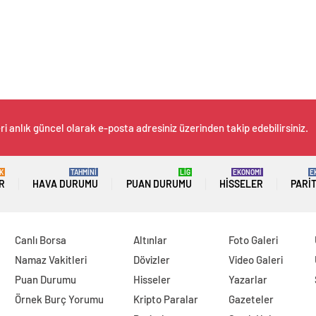
i anlık güncel olarak e-posta adresiniz üzerinden takip edebilirsiniz.
K
TAHMİNİ
LİG
EKONOMİ
E
R
HAVA DURUMU
PUAN DURUMU
HISSELER
PARI
Canlı Borsa
Altınlar
Foto Galeri
Namaz Vakitleri
Dövizler
Video Galeri
Puan Durumu
Hisseler
Yazarlar
Örnek Burç Yorumu
Kripto Paralar
Gazeteler