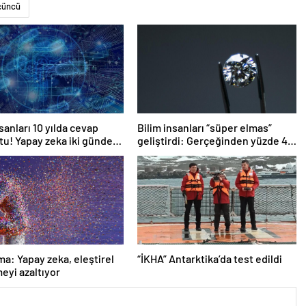
çüncü
sanları 10 yılda cevap
Bilim insanları “süper elmas”
u! Yapay zeka iki günde
geliştirdi: Gerçeğinden yüzde 40
daha sert
ma: Yapay zeka, eleştirel
“İKHA” Antarktika’da test edildi
yi azaltıyor