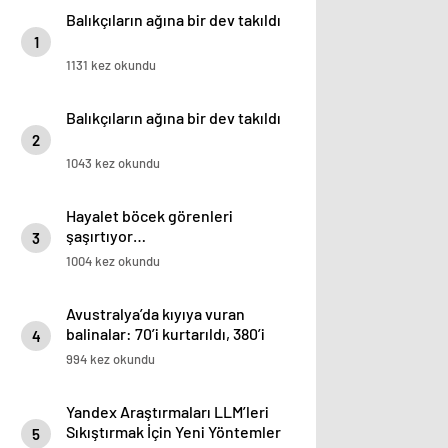
Balıkçıların ağına bir dev takıldı
1
1131 kez okundu
Balıkçıların ağına bir dev takıldı
2
1043 kez okundu
Hayalet böcek görenleri
şaşırtıyor…
3
1004 kez okundu
Avustralya’da kıyıya vuran
balinalar: 70’i kurtarıldı, 380’i
4
öldü
994 kez okundu
Yandex Araştırmaları LLM’leri
Sıkıştırmak İçin Yeni Yöntemler
5