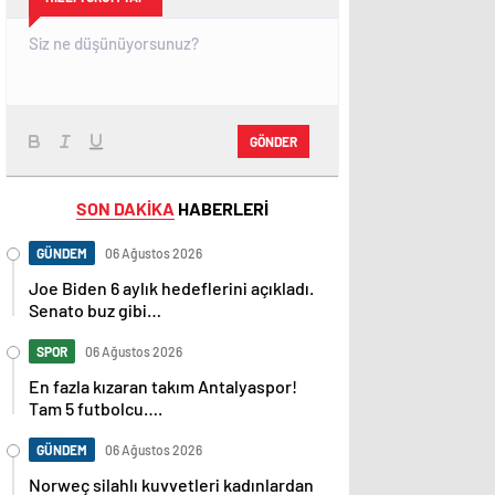
GÖNDER
SON DAKİKA
HABERLERİ
GÜNDEM
06 Ağustos 2026
Joe Biden 6 aylık hedeflerini açıkladı.
Senato buz gibi…
SPOR
06 Ağustos 2026
En fazla kızaran takım Antalyaspor!
Tam 5 futbolcu….
GÜNDEM
06 Ağustos 2026
Norweç silahlı kuvvetleri kadınlardan