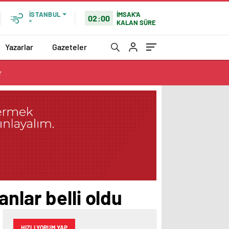
İMSAK'A
İSTANBUL
02:00
KALAN SÜRE
°
Yazarlar
Gazeteler
r
nlar belli oldu
HIZLI YORUM YAP