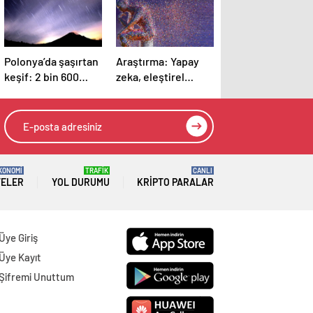
Polonya’da şaşırtan
Araştırma: Yapay
keşif: 2 bin 600
zeka, eleştirel
yıllık takılarda
düşünmeyi
meteordan parçalar
azaltıyor
bulundu
KONOMİ
TRAFİK
CANLI
TELER
YOL DURUMU
KRIPTO PARALAR
Üye Giriş
Üye Kayıt
Şifremi Unuttum