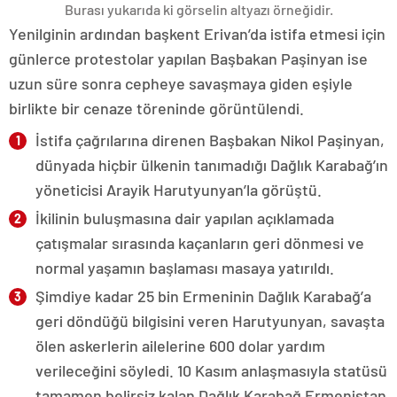
Burası yukarıda ki görselin altyazı örneğidir.
Yenilginin ardından başkent Erivan’da istifa etmesi için
günlerce protestolar yapılan Başbakan Paşinyan ise
uzun süre sonra cepheye savaşmaya giden eşiyle
birlikte bir cenaze töreninde görüntülendi.
İstifa çağrılarına direnen Başbakan Nikol Paşinyan,
dünyada hiçbir ülkenin tanımadığı Dağlık Karabağ’ın
yöneticisi Arayik Harutyunyan’la görüştü.
İkilinin buluşmasına dair yapılan açıklamada
çatışmalar sırasında kaçanların geri dönmesi ve
normal yaşamın başlaması masaya yatırıldı.
Şimdiye kadar 25 bin Ermeninin Dağlık Karabağ’a
geri döndüğü bilgisini veren Harutyunyan, savaşta
ölen askerlerin ailelerine 600 dolar yardım
verileceğini söyledi. 10 Kasım anlaşmasıyla statüsü
tamamen belirsiz kalan Dağlık Karabağ Ermenistan