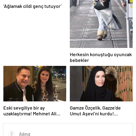
‘Ağlamak cildi genç tutuyor’
Herkesin konuştuğu oyuncak
bebekler
Eski sevgiliye bir ay
Gamze Özçelik, Gazze’de
uzaklaştırma! Mehmet Ali
Umut Aşevi’ni kurdu!
Erbil’in arabasını çizdi,
“Bombalar altında, yokluk
hakaret etti
içinde mücadelemiz devam
ediyor!”