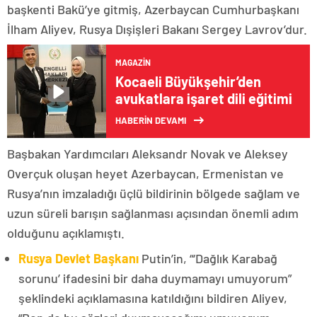
başkenti Bakü’ye gitmiş, Azerbaycan Cumhurbaşkanı
İlham Aliyev, Rusya Dışişleri Bakanı Sergey Lavrov’dur.
MAGAZIN
Kocaeli Büyükşehir’den
avukatlara işaret dili eğitimi
HABERİN DEVAMI
Başbakan Yardımcıları Aleksandr Novak ve Aleksey
Overçuk oluşan heyet Azerbaycan, Ermenistan ve
Rusya’nın imzaladığı üçlü bildirinin bölgede sağlam ve
uzun süreli barışın sağlanması açısından önemli adım
olduğunu açıklamıştı.
Rusya Devlet Başkanı
Putin’in, “‘Dağlık Karabağ
sorunu’ ifadesini bir daha duymamayı umuyorum”
şeklindeki açıklamasına katıldığını bildiren Aliyev,