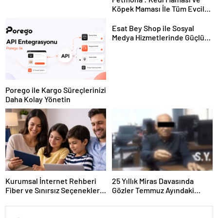
Köpek Maması İle Tüm Evcil
Hayvan Ürünleri
Esat Bey Shop ile Sosyal
Medya Hizmetlerinde Güçlü
Panel Deneyimi
Porego ile Kargo Süreçlerinizi
Daha Kolay Yönetin
Kurumsal İnternet Rehberi
25 Yıllık Miras Davasında
Fiber ve Sınırsız Seçenekleri
Gözler Temmuz Ayındaki
Doğru Seçin
Karar Duruşmasına Çevrildi