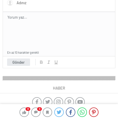
En az 10 karakter gerekli
Gönder
HABER
0
0
yangın algılama sistemleri
ajax alarm
kayseri çıkışlı İstanbul
Turu