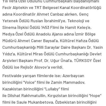
Yılı Vefa Özel Ödülünü Cumhurbaşkanı Başdanışmanı
Fecir Alptekin ve TRT Belgesel Kanal Koordinatörlüğü
adına Koordinatör Ahmet Canbaz alırken, Genç
Yetenek Ödülü Ruslan İbrahimli’ye, Teknoloji ve
Sinema İlişkisi Ödülü 1453 Filmi ile Hamit Keleş’e,
Medya Özel Ödülü Anadolu Ajansı adına İzmir Bölge
Müdürü Ahmet Caner Baysal’a, Kültürel Hafıza Ödülü
Cumhurbaşkanlığı Milli Saraylar Daire Başkanı Dr. Yasin
Yıldız’a, Kültürel Miras Ödülü Cumhurbaşkanlığı Devlet
Arşivleri Başkanı Prof. Dr. Uğur Ünal’a, TÜRKSOY Özel
Ödülü ise Rejisör Alovov’a verildi.
Festivalde yarışan filmlerde ise; Azerbaycan
birinciliğini “Voice” filmi ile Zamin Mammadov,
Kazakistan birinciliğini “Lullaby” filmi
ile Dilshat Rakhmatullin, Kırgızistan birinciliğini “Hope”
filmi ile Saule Mukanbetova, Özbekistan birinciliğini