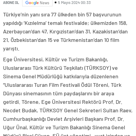
5 Mayıs 2024 00:33
ABONE OL
News
Türkiye’nin yanı sıra 77 ülkeden bin 57 başvurunun
yapıldığı ‘Kızılelma’ temalı festivalde; ülkemizden 158,
Azerbaycan’dan 47, Kırgızistan’dan 31, Kazakistan’dan
21, Özbekistan’dan 15 ve Türkmenistan’dan 10 film
yarıştı.
Ege Üniversitesi, Kültür ve Turizm Bakanlığı,
Uluslararası Türk Kültürü Teşkilatı (TÜRKSOY) ve
Sinema Genel Müdürlüğü katkılarıyla düzenlenen
“Uluslararası Turan Film Festivali Ödül Töreni, Türk
Dünyası sinemasının tüm paydaşlarını bir araya
getirdi. Törene, Ege Üniversitesi Rektörü Prof. Dr.
Necdet Budak, TÜRKSOY Genel Sekreteri Sultan Raev,
Cumhurbaşkanlığı Devlet Arşivleri Başkanı Prof. Dr.
Uğur Ünal, Kültür ve Turizm Bakanlığı Sinema Genel
Müdürü Birol Güven, EÜ üst yönetimi, yurt içinden ve