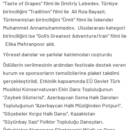
“Taste of Grapes” filmi ile Dmitriy Lebedev, Türkiye
birinciliğini “Tradition” filmi ile Ali Rıza Bayazıt,
Türkmenistan birinciliğini “Ümit” filmi ile İskender
Muhammet Annamuhammedov, Uluslararası kategori
birinciliğini ise “Goli’s Greatest Adventure/Iran” filmi ile
Elika Mehranpoor aldı.
Yöresel danslar ve şarkılar katılımcıları coşturdu
Ödüllerin verilmesinin ardından festivale destek veren
kurum ve sponsorların temsilcilerine plaket takdimi
gerçekleştirildi. Etkinlik kapsamında EÜ Devlet Türk
Musikisi Konservatuvarı Ekin Dans Topluluğunun
“Zeybek Gösterisi”, Azerbaycan Sema Halk Dansları
Topluluğunun “Azerbaycan Halk Müziğinden Potpuri”,
“Göçebeler Kırgız Halk Dansı”, Kazakistan
“Süyünbay Sazı” Folklor Topluluğu Dansçıları,
Özbekistan Namangan Filartmonisi Müzik ve Dans