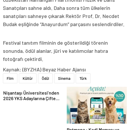
Sanatçıları sahne aldı. Daha sonra tüm ülkelerin
sanatçıları sahneye çıkarak Rektör Prof. Dr. Necdet
Budak eşliğinde “Anayurdum” parçasını seslendirdiler.
Festival tanıtım filminin de gösterildiği törenin
sonunda, ödül alanlar, jüri ve katılımcılar hatıra
fotoğrafı çektirdi.
Kaynak: (BYZHA) Beyaz Haber Ajansı
Film
Kültür
Ödül
Sinema
Türk
Nişantaşı Üniversitesi’nden
2026 YKS Adaylarına Çifte
Güvence: Sabit Ücret ve
Kesintisiz Burs
Petmona : Kedi Maması ve