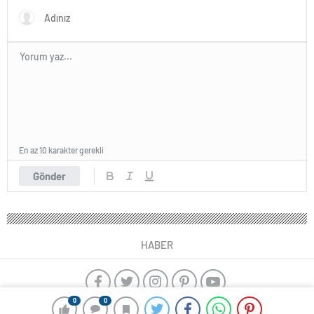
En az 10 karakter gerekli
Gönder
HABER
0
0
yangın algılama sistemleri
ajax alarm
kayseri çıkışlı İstanbul