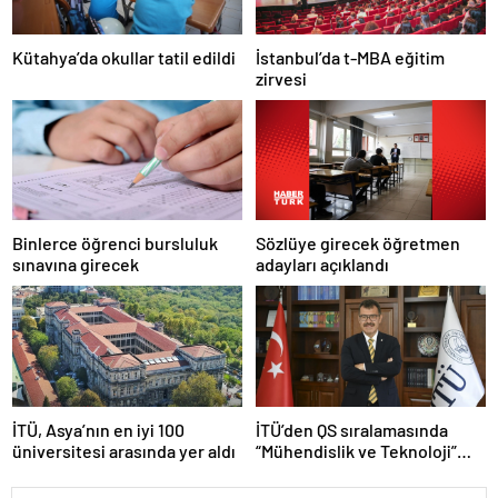
Kütahya’da okullar tatil edildi
İstanbul’da t-MBA eğitim
zirvesi
Sözlüye girecek öğretmen
Binlerce öğrenci bursluluk
adayları açıklandı
sınavına girecek
İTÜ, Asya’nın en iyi 100
İTÜ’den QS sıralamasında
üniversitesi arasında yer aldı
“Mühendislik ve Teknoloji”
alanında büyük başarı