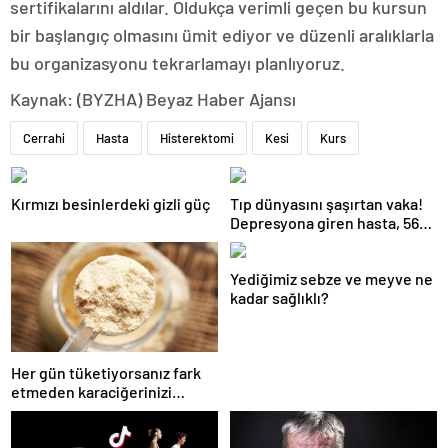
sertifikalarını aldılar. Oldukça verimli geçen bu kursun
bir başlangıç olmasını ümit ediyor ve düzenli aralıklarla
bu organizasyonu tekrarlamayı planlıyoruz.
Kaynak: (BYZHA) Beyaz Haber Ajansı
Cerrahi
Hasta
Histerektomi
Kesi
Kurs
Kırmızı besinlerdeki gizli güç
Tıp dünyasını şaşırtan vaka!
Depresyona giren hasta, 56
gün boyunca kesintisiz uyudu
Yediğimiz sebze ve meyve ne
kadar sağlıklı?
Her gün tüketiyorsanız fark
etmeden karaciğerinizi
bitiriyorsunuz!