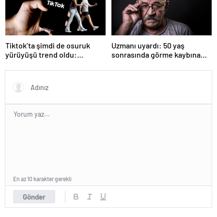
Tiktok’ta şimdi de osuruk
Uzmanı uyardı: 50 yaş
yürüyüşü trend oldu:
sonrasında görme kaybına
Deneyen vazgeçemiyor!
neden olabilir!
En az 10 karakter gerekli
Gönder