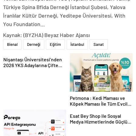
Türkiye Spina Bfida Derneği İstanbul Şubesi, Yalova
İranlılar Kültür Derneği, Yeditepe Üniversitesi, With
You Foundation…
Kaynak: (BYZHA) Beyaz Haber Ajansı
Bienal
Derneği
Eğitim
İstanbul
Sanat
Nişantaşı Üniversitesi’nden
2026 YKS Adaylarına Çifte
Güvence: Sabit Ücret ve
Kesintisiz Burs
Petmona : Kedi Maması ve
Köpek Maması İle Tüm Evcil
Hayvan Ürünleri
Esat Bey Shop ile Sosyal
Medya Hizmetlerinde Güçlü
Panel Deneyimi