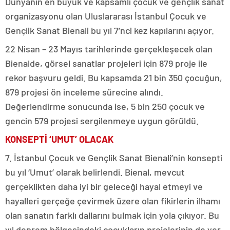
Dünyanın en büyük ve kapsamlı çocuk ve gençlik sanat
organizasyonu olan Uluslararası İstanbul Çocuk ve
Gençlik Sanat Bienali bu yıl 7’nci kez kapılarını açıyor.
22 Nisan – 23 Mayıs
tarihlerinde gerçekleşecek olan
Bienalde, görsel sanatlar projeleri için 879 proje ile
rekor başvuru geldi. Bu kapsamda 21 bin 350 çocuğun,
879 projesi ön inceleme sürecine alındı.
Değerlendirme sonucunda ise, 5 bin 250 çocuk ve
gencin 579 projesi sergilenmeye uygun görüldü.
KONSEPTİ ‘UMUT’ OLACAK
7. İstanbul Çocuk ve Gençlik Sanat Bienali’nin konsepti
bu yıl ‘Umut’ olarak belirlendi. Bienal, mevcut
gerçeklikten daha iyi bir geleceği hayal etmeyi ve
hayalleri gerçeğe çevirmek üzere olan fikirlerin ilhamı
olan sanatın farklı dallarını bulmak için yola çıkıyor. Bu
yıl deprem bölgesindeki çocukların projelerinin de yer