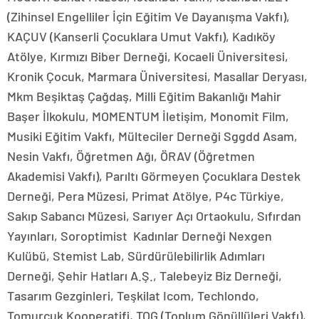
(Zihinsel Engelliler İçin Eğitim Ve Dayanışma Vakfı),
KAÇUV (Kanserli Çocuklara Umut Vakfı), Kadıköy
Atölye, Kırmızı Biber Derneği, Kocaeli Üniversitesi,
Kronik Çocuk, Marmara Üniversitesi, Masallar Deryası,
Mkm Beşiktaş Çağdaş, Milli Eğitim Bakanlığı Mahir
Başer İlkokulu, MOMENTUM İletişim, Monomit Film,
Musiki Eğitim Vakfı, Mülteciler Derneği Sggdd Asam,
Nesin Vakfı, Öğretmen Ağı, ÖRAV (Öğretmen
Akademisi Vakfı), Parıltı Görmeyen Çocuklara Destek
Derneği, Pera Müzesi, Primat Atölye, P4c Türkiye,
Sakıp Sabancı Müzesi, Sarıyer Açı Ortaokulu, Sıfırdan
Yayınları, Soroptimist Kadınlar Derneği Nexgen
Kulübü, Stemist Lab, Sürdürülebilirlik Adımları
Derneği, Şehir Hatları A.Ş., Talebeyiz Biz Derneği,
Tasarım Gezginleri, Teşkilat Icom, Techlondo,
Tomurcuk Kooperatifi, TOG (Toplum Gönüllüleri Vakfı),