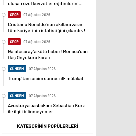
oluşan özel kuvvetler eğitimlerini
başlattı.
SPOR
07 Ağustos 2026
Cristiano Ronaldo’nun akıllara zarar
tüm kariyerinin istatistiğini çıkardık !
SPOR
07 Ağustos 2026
Galatasaray’a kötü haber! Monaco’dan
flaş Onyekuru kararı.
GÜNDEM
07 Ağustos 2026
Trump’tan seçim sonrası ilk mülakat
GÜNDEM
07 Ağustos 2026
Avusturya başbakanı Sebastian Kurz
ile ilgili bilinmeyenler
KATEGORİNİN POPÜLERLERİ