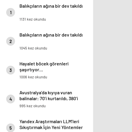
Balıkçıların ağına bir dev takıldı
1
1131 kez okundu
Balıkçıların ağına bir dev takıldı
2
1045 kez okundu
Hayalet böcek görenleri
şaşırtıyor…
3
1006 kez okundu
Avustralya’da kıyıya vuran
balinalar: 70’i kurtarıldı, 380’i
4
öldü
995 kez okundu
Yandex Araştırmaları LLM’leri
Sıkıştırmak İçin Yeni Yöntemler
5