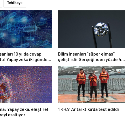
Tehlikeye
sanları 10 yılda cevap
Bilim insanları “süper elmas”
u! Yapay zeka iki günde
geliştirdi: Gerçeğinden yüzde 40
daha sert
ma: Yapay zeka, eleştirel
“İKHA” Antarktika’da test edildi
yi azaltıyor