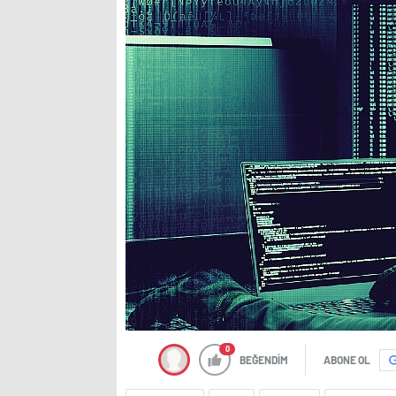
0
BEĞENDİM
ABONE OL