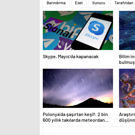
Barındırma
Eset
Sunucu
Tarafından
Skype, Mayıs’da kapanacak
Bilim in
bulmuşt
çözdü
Polonya’da şaşırtan keşif: 2 bin
Araştır
600 yıllık takılarda meteordan
düşünme
parçalar bulundu