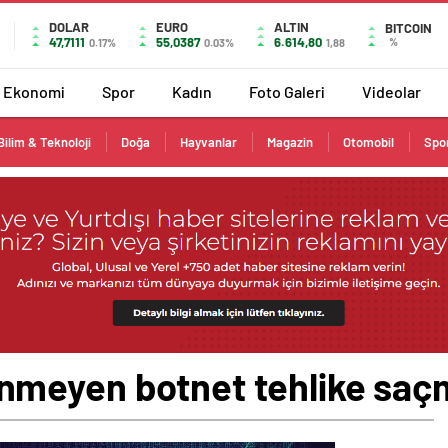
DOLAR
EURO
ALTIN
BITCOIN
47,7111
55,0387
6.614,80
%
0.17%
0.03%
1,88
Ekonomi
Spor
Kadın
Foto Galeri
Videolar
Bilim & Teknoloji
Doğa
Hayvanlar
Magazin
Otomobil
Spo
nmeyen botnet tehlike saç