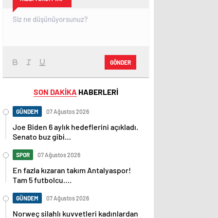
GÖNDER
SON DAKİKA
HABERLERİ
GÜNDEM
07 Ağustos 2026
Joe Biden 6 aylık hedeflerini açıkladı.
Senato buz gibi…
SPOR
07 Ağustos 2026
En fazla kızaran takım Antalyaspor!
Tam 5 futbolcu….
GÜNDEM
07 Ağustos 2026
Norweç silahlı kuvvetleri kadınlardan