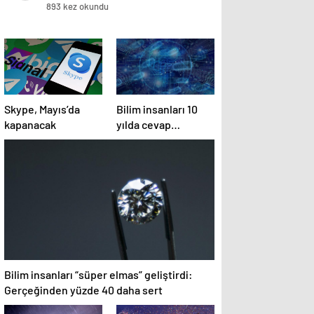
Geliştirerek Yapay Zeka Dağıtım
893 kez okundu
Maliyetlerini 8 Kata Kadar Azalttı
Skype, Mayıs’da
Bilim insanları 10
kapanacak
yılda cevap
bulmuştu! Yapay
zeka iki günde
çözdü
Bilim insanları “süper elmas” geliştirdi:
Gerçeğinden yüzde 40 daha sert