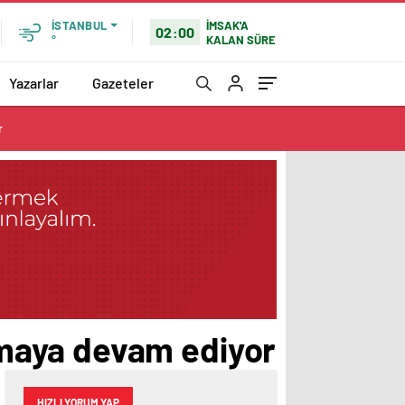
İMSAK'A
İSTANBUL
02:00
KALAN SÜRE
°
Yazarlar
Gazeteler
r
maya devam ediyor
HIZLI YORUM YAP