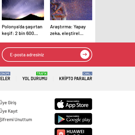
Polonya’da şaşırtan
Araştırma: Yapay
keşif: 2 bin 600
zeka, eleştirel
yıllık takılarda
düşünmeyi
meteordan parçalar
azaltıyor
bulundu
KONOMİ
TRAFİK
CANLI
TELER
YOL DURUMU
KRIPTO PARALAR
Üye Giriş
Üye Kayıt
Şifremi Unuttum