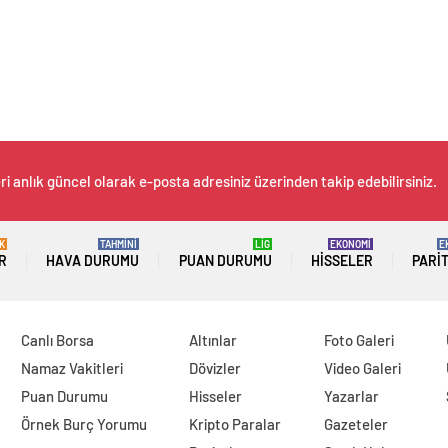
i anlık güncel olarak e-posta adresiniz üzerinden takip edebilirsiniz.
K
TAHMİNİ
LİG
EKONOMİ
E
R
HAVA DURUMU
PUAN DURUMU
HISSELER
PARI
Canlı Borsa
Altınlar
Foto Galeri
Namaz Vakitleri
Dövizler
Video Galeri
Puan Durumu
Hisseler
Yazarlar
Örnek Burç Yorumu
Kripto Paralar
Gazeteler